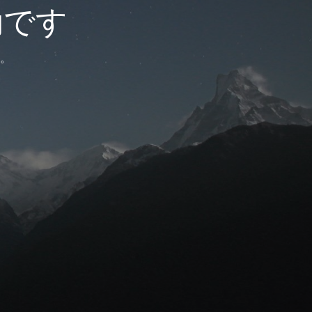
効です
。