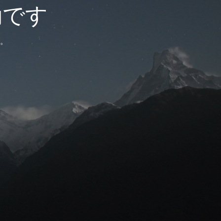
効です
。