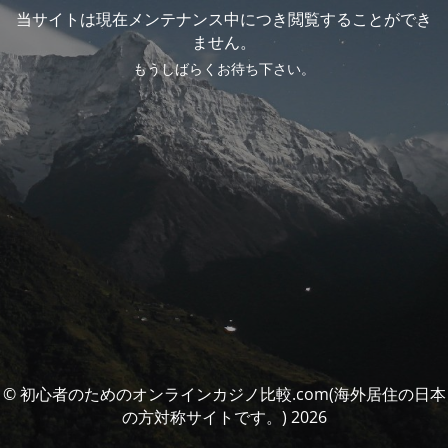
当サイトは現在メンテナンス中につき閲覧することができ
ません。
もうしばらくお待ち下さい。
© 初心者のためのオンラインカジノ比較.com(海外居住の日本
の方対称サイトです。) 2026