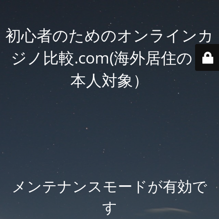
初心者のためのオンラインカ
ジノ比較.com(海外居住の日
本人対象）
メンテナンスモードが有効で
す