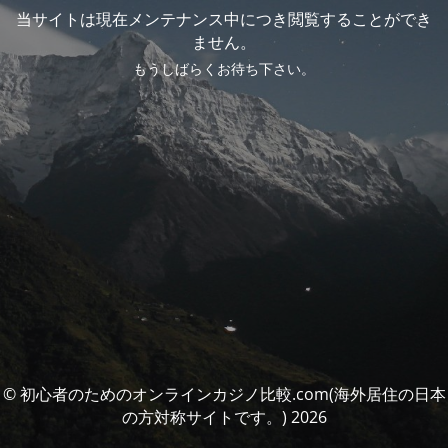
当サイトは現在メンテナンス中につき閲覧することができ
ません。
もうしばらくお待ち下さい。
© 初心者のためのオンラインカジノ比較.com(海外居住の日本
の方対称サイトです。) 2026