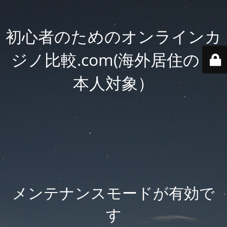
初心者のためのオンラインカ
ジノ比較.com(海外居住の日
本人対象）
メンテナンスモードが有効で
す