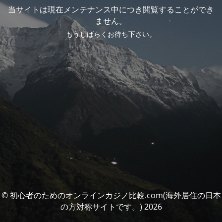
当サイトは現在メンテナンス中につき閲覧することができ
ません。
もうしばらくお待ち下さい。
© 初心者のためのオンラインカジノ比較.com(海外居住の日本
の方対称サイトです。) 2026