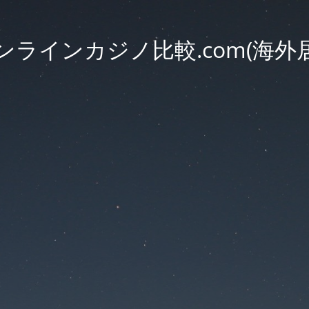
ラインカジノ比較.com(海