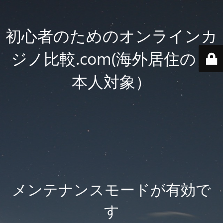
初心者のためのオンラインカ
ジノ比較.com(海外居住の日
本人対象）
メンテナンスモードが有効で
す